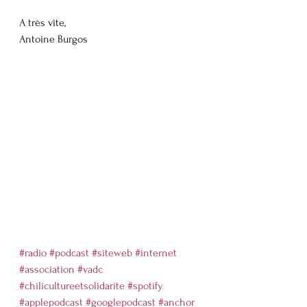
A très vite,
Antoine Burgos
#radio
#podcast
#siteweb
#internet
#association
#vadc
#chilicultureetsolidarite
#spotify
#applepodcast
#googlepodcast
#anchor