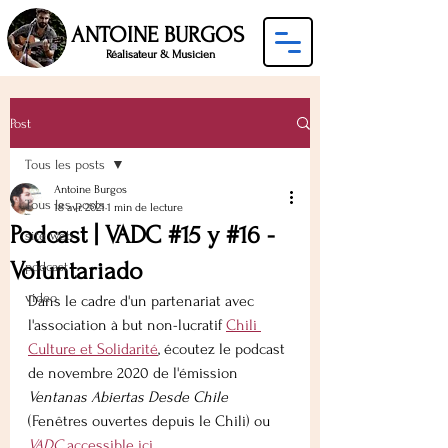
ANTOINE BURGOS
Réalisateur & Musicien
Post
Tous les posts
Antoine Burgos
Tous les posts
18 avr. 2021
1 min de lecture
Podcast | VADC #15 y #16 -
site web
Voluntariado
podcast
video
Dans le cadre d'un partenariat avec 
l'association à but non-lucratif 
Chili 
Culture et Solidarité
, écoutez le podcast 
de novembre 2020 de l'émission 
Ventanas Abiertas Desde Chile
(Fenêtres ouvertes depuis le Chili) ou 
VADC 
accessible ici.