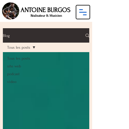
ANTOINE BURGOS
Réalisateur & Musicien
Blog
Tous les posts
Tous les posts
site web
podcast
video