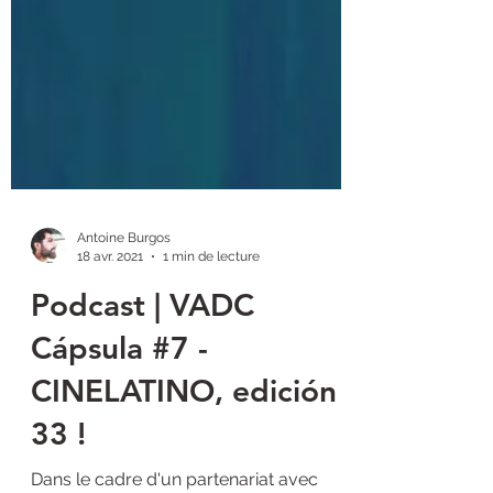
Antoine Burgos
18 avr. 2021
1 min de lecture
Podcast | VADC
Cápsula #7 -
CINELATINO, edición
33 !