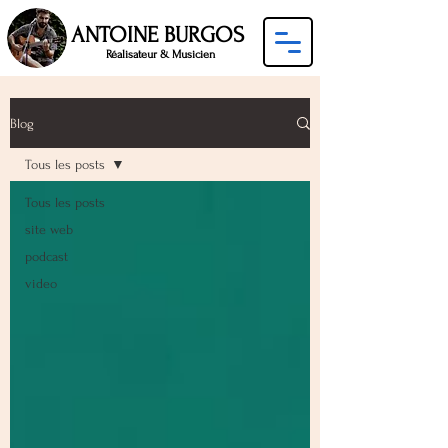
ANTOINE BURGOS
Réalisateur & Musicien
Blog
Tous les posts
Tous les posts
site web
podcast
video