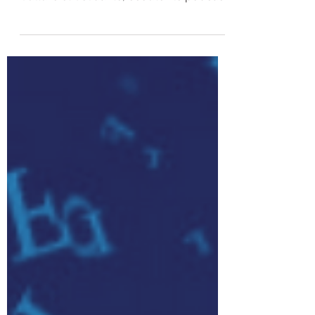
l'association à but non-lucratif Chili
Culture et Solidarité, écoutez le podcast
de novembre 2020 de...