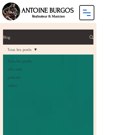
ANTOINE BURGOS
Réalisateur & Musicien
Blog
Tous les posts
Tous les posts
site web
podcast
video